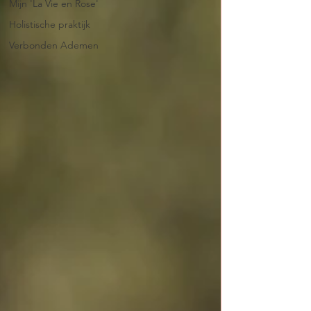
Mijn 'La Vie en Rose'
Holistische praktijk
Verbonden Ademen