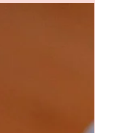
seizoen. De bloemen bloeien, de zon breekt
door en de...