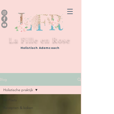
La Fille en Rose
Holistisch Ademcoach
Blog
Holistische praktijk
All Posts
Recepten & koken