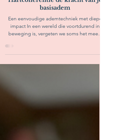
25 apr 2025
3 minuten om te lezen
Hartcoherentie de kracht van je
basisadem
Een eenvoudige ademtechniek met diepe
impact In een wereld die voortdurend in
beweging is, vergeten we soms het meest
eenvoudige wat ons...