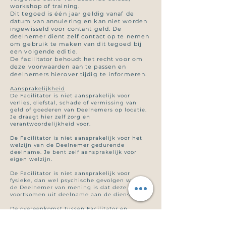
workshop of training.
Dit tegoed is één jaar geldig vanaf de
datum van annulering en kan niet worden
ingewisseld voor contant geld. De
deelnemer dient zelf contact op te nemen
om gebruik te maken van dit tegoed bij
een volgende editie.
De facilitator behoudt het recht voor om
deze voorwaarden aan te passen en
deelnemers hierover tijdig te informeren.
Aansprakelijkheid
De Facilitator is niet aansprakelijk voor
verlies, diefstal, schade of vermissing van
geld of goederen van Deelnemers op locatie.
Je draagt hier zelf zorg en
verantwoordelijkheid voor.
De Facilitator is niet aansprakelijk voor het
welzijn van de Deelnemer gedurende
deelname. Je bent zelf aansprakelijk voor
eigen welzijn.
De Facilitator is niet aansprakelijk voor
fysieke, dan wel psychische gevolgen waarvan
de Deelnemer van mening is dat deze
voortkomen uit deelname aan de diensten.
De overeenkomst tussen Facilitator en
Deelnemer valt onder een
inspanningsovereenkomst. De Facilitator is