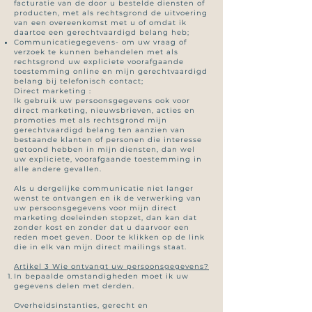
facturatie van de door u bestelde diensten of
producten, met als rechtsgrond de uitvoering
van een overeenkomst met u of omdat ik
daartoe een gerechtvaardigd belang heb;
Communicatiegegevens- om uw vraag of
verzoek te kunnen behandelen met als
rechtsgrond uw expliciete voorafgaande
toestemming online en mijn gerechtvaardigd
belang bij telefonisch contact;
Direct marketing :
Ik gebruik uw persoonsgegevens ook voor
direct marketing, nieuwsbrieven, acties en
promoties met als rechtsgrond mijn
gerechtvaardigd belang ten aanzien van
bestaande klanten of personen die interesse
getoond hebben in mijn diensten, dan wel
uw expliciete, voorafgaande toestemming in
alle andere gevallen.
Als u dergelijke communicatie niet langer
wenst te ontvangen en ik de verwerking van
uw persoonsgegevens voor mijn direct
marketing doeleinden stopzet, dan kan dat
zonder kost en zonder dat u daarvoor een
reden moet geven. Door te klikken op de link
die in elk van mijn direct mailings staat.
Artikel 3 Wie ontvangt uw persoonsgegevens?
In bepaalde omstandigheden moet ik uw
gegevens delen met derden.
Overheidsinstanties, gerecht en