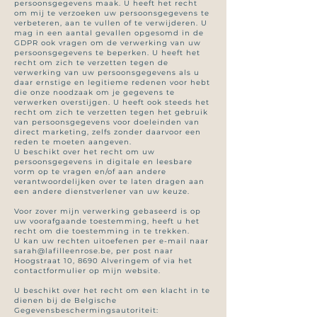
persoonsgegevens maak. U heeft het recht
om mij te verzoeken uw persoonsgegevens te
verbeteren, aan te vullen of te verwijderen. U
mag in een aantal gevallen opgesomd in de
GDPR ook vragen om de verwerking van uw
persoonsgegevens te beperken. U heeft het
recht om zich te verzetten tegen de
verwerking van uw persoonsgegevens als u
daar ernstige en legitieme redenen voor hebt
die onze noodzaak om je gegevens te
verwerken overstijgen. U heeft ook steeds het
recht om zich te verzetten tegen het gebruik
van persoonsgegevens voor doeleinden van
direct marketing, zelfs zonder daarvoor een
reden te moeten aangeven.
U beschikt over het recht om uw
persoonsgegevens in digitale en leesbare
vorm op te vragen en/of aan andere
verantwoordelijken over te laten dragen aan
een andere dienstverlener van uw keuze.
Voor zover mijn verwerking gebaseerd is op
uw voorafgaande toestemming, heeft u het
recht om die toestemming in te trekken.
U kan uw rechten uitoefenen per e-mail naar
sarah@lafilleenrose.be
, per post naar
Hoogstraat 10, 8690 Alveringem of via het
contactformulier op mijn website.
U beschikt over het recht om een klacht in te
dienen bij de Belgische
Gegevensbeschermingsautoriteit: