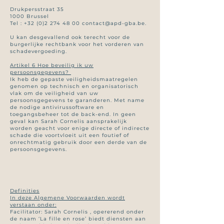
Drukpersstraat 35
1000 Brussel
Tel :
+32 (0)2 274 48 00
contact@apd-gba.be
.
U kan desgevallend ook terecht voor de
burgerlijke rechtbank voor het vorderen van
schadevergoeding.
Artikel 6 Hoe beveilig ik uw
persoonsgegevens?
I
k heb de gepaste veiligheidsmaatregelen
genomen op technisch en organisatorisch
vlak om de veiligheid van uw
persoonsgegevens te garanderen. Met name
de nodige antivirussoftware en
toegangsbeheer tot de back-end. In geen
geval kan Sarah Cornelis aansprakelijk
worden geacht voor enige directe of indirecte
schade die voortvloeit uit een foutief of
onrechtmatig gebruik door een derde van de
persoonsgegevens.
Definities
In deze Algemene Voorwaarden wordt
verstaan onder:
Facilitator: Sarah Cornelis , opererend onder
de naam ‘La fille en rose’ biedt diensten aan