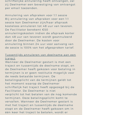
schriftelijke annulering heeft ontvangen, zal
zij Deelnemer een bevestiging van ontvangst
per email toezenden.
Annulering van afspraken voor 1:1 sessie
Bij annulering van afspraken voor een 1:1
sessie kan Deelnemer zijn/haar afspraak
kosteloos annuleren tot 48 uur van tevoren.
De Facilitator berekent €50
annuleringskosten indien de afspraak korter
dan 48 uur van tevoren wordt geannuleerd
door de Deelnemer. De kosten voor
annulering binnen 24 uur voor aanvang van
de sessie is 100% van het afgesproken tarief.
Tussentijds annuleren van deelname aan een
traject
Wanneer de Deelnemer gestart is met een
traject en tussentijds de deelname stopt, en
de Deelnemer heeft gekozen voor betaling in
termijnen is er geen restitutie mogelijk voor
de reeds betaalde termijnen. De
betalingsplicht van de termijnen geldt tot
het moment waarop de Deelnemer
schriftelijk het traject heeft opgezegd bij de
Facilitator. De Deelnemer is niet
verplicht tot het betalen van de nog komende
termijnen. Deze betalingsplicht komt te
vervallen. Wanneer de Deelnemer gestart is
met het traject en tussentijds de deelname
stopt en de Deelnemer heeft gekozen om in
één keer het traject te betalen, wordt er