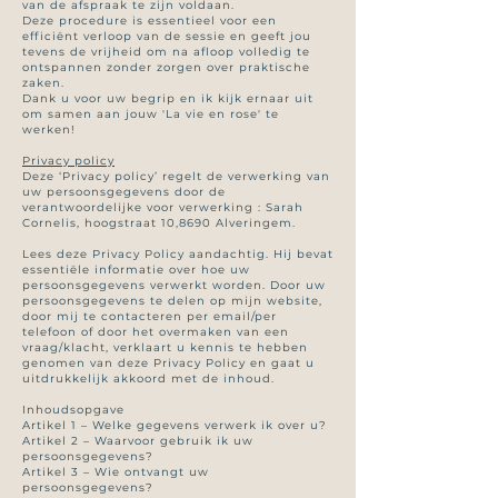
van de afspraak te zijn voldaan.
Deze procedure is essentieel voor een
efficiënt verloop van de sessie en geeft jou
tevens de vrijheid om na afloop volledig te
ontspannen zonder zorgen over praktische
zaken.
Dank u voor uw begrip en ik kijk ernaar uit
om samen aan jouw 'La vie en rose' te
werken!
Privacy policy
Deze ‘Privacy policy’ regelt de verwerking van
uw persoonsgegevens door de
verantwoordelijke voor verwerking : Sarah
Cornelis, hoogstraat 10,8690 Alveringem.
Lees deze Privacy Policy aandachtig. Hij bevat
essentiële informatie over hoe uw
persoonsgegevens verwerkt worden. Door uw
persoonsgegevens te delen op mijn website,
door mij te contacteren per email/per
telefoon of door het overmaken van een
vraag/klacht, verklaart u kennis te hebben
genomen van deze Privacy Policy en gaat u
uitdrukkelijk akkoord met de inhoud.
Inhoudsopgave
Artikel 1 – Welke gegevens verwerk ik over u?
Artikel 2 – Waarvoor gebruik ik uw
persoonsgegevens?
Artikel 3 – Wie ontvangt uw
persoonsgegevens?