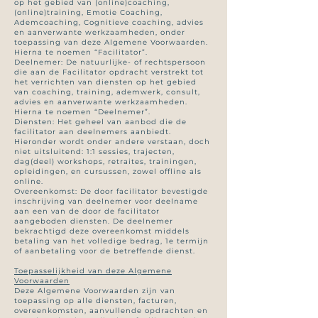
op het gebied van (online)coaching,
(online)training, Emotie Coaching,
Ademcoaching, Cognitieve coaching, advies
en aanverwante werkzaamheden, onder
toepassing van deze Algemene Voorwaarden.
Hierna te noemen “Facilitator”.
Deelnemer: De natuurlijke- of rechtspersoon
die aan de Facilitator opdracht verstrekt tot
het verrichten van diensten op het gebied
van coaching, training, ademwerk, consult,
advies en aanverwante werkzaamheden.
Hierna te noemen “Deelnemer”.
Diensten: Het geheel van aanbod die de
facilitator aan deelnemers aanbiedt.
Hieronder wordt onder andere verstaan, doch
niet uitsluitend: 1:1 sessies, trajecten,
dag(deel) workshops, retraites, trainingen,
opleidingen, en cursussen, zowel offline als
online.
Overeenkomst: De door facilitator bevestigde
inschrijving van deelnemer voor deelname
aan een van de door de facilitator
aangeboden diensten. De deelnemer
bekrachtigd deze overeenkomst middels
betaling van het volledige bedrag, 1e termijn
of aanbetaling voor de betreffende dienst.
Toepasselijkheid van deze Algemene
Voorwaarden
Deze Algemene Voorwaarden zijn van
toepassing op alle diensten, facturen,
overeenkomsten, aanvullende opdrachten en