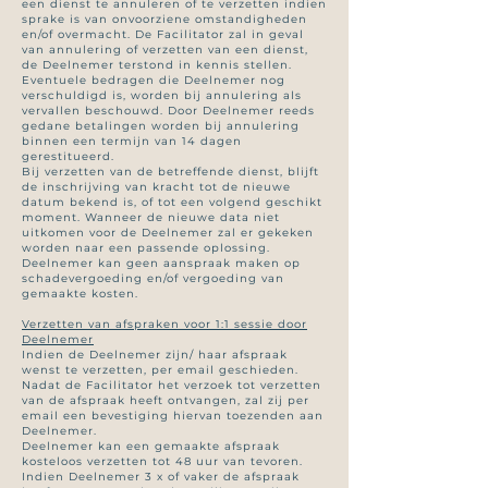
een dienst te annuleren of te verzetten indien
sprake is van onvoorziene omstandigheden
en/of overmacht. De Facilitator zal in geval
van annulering of verzetten van een dienst,
de Deelnemer terstond in kennis stellen.
Eventuele bedragen die Deelnemer nog
verschuldigd is, worden bij annulering als
vervallen beschouwd. Door Deelnemer reeds
gedane betalingen worden bij annulering
binnen een termijn van 14 dagen
gerestitueerd.
Bij verzetten van de betreffende dienst, blijft
de inschrijving van kracht tot de nieuwe
datum bekend is, of tot een volgend geschikt
moment. Wanneer de nieuwe data niet
uitkomen voor de Deelnemer zal er gekeken
worden naar een passende oplossing.
Deelnemer kan geen aanspraak maken op
schadevergoeding en/of vergoeding van
gemaakte kosten.
Verzetten van afspraken voor 1:1 sessie door
Deelnemer
Indien de Deelnemer zijn/ haar afspraak
wenst te verzetten, per email geschieden.
Nadat de Facilitator het verzoek tot verzetten
van de afspraak heeft ontvangen, zal zij per
email een bevestiging hiervan toezenden aan
Deelnemer.
Deelnemer kan een gemaakte afspraak
kosteloos verzetten tot 48 uur van tevoren.
Indien Deelnemer 3 x of vaker de afspraak