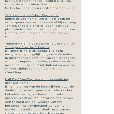
heeft verzet staat het de Facilitator vrij om
van verdere consulten af te zien.
De Deelnemer is geen restitutie verschuldigd.
Verstek/”no-show” door Deelnemer
Indien de Deelnemer verstek laat gaan bij
een afspraak voor een 1:1 sessie of bij aanvang
van een andere dienst zal geen restitutie
plaatsvinden. Deelnemer blijft gehouden aan
zijn/haar betalingsverplichtingen aan de
Facilitator.
Annulering bij groepssessies (bv. Restorative
Yin Yoga – Breathe & Restore)
Bij annulering of afwezigheid is geen
terugbetaling mogelijk, ongeacht de reden.
In uitzonderlijke gevallen kan een tegoedbon
worden aangeboden, geldig gedurende drie
maanden. Dit gebeurt uitsluitend na overleg
en mits tijdige communicatie van de
afmelding.
Half Day/ One Day/ Workshops annulering
door Deelnemer
Bij annulering van de inschrijving door de
deelnemer wordt geen restitutie van het
betaalde bedrag verleend. In plaats
daarvan biedt de facilitator de deelnemer
een tegoed aan ter waarde van het
betaalde inschrijvingsbedrag, dat kan
worden gebruikt voor deelname aan een
volgende editie van dezelfde cursus,