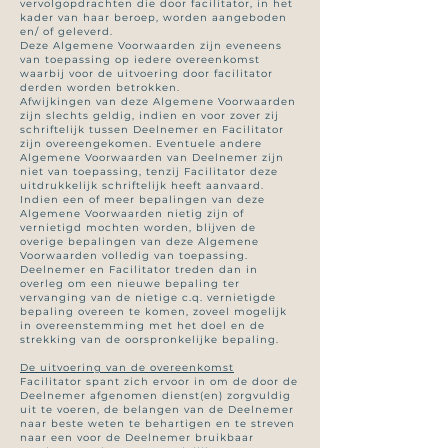
vervolgopdrachten die door facilitator, in het
kader van haar beroep, worden aangeboden
en/ of geleverd.
Deze Algemene Voorwaarden zijn eveneens
van toepassing op iedere overeenkomst
waarbij voor de uitvoering door facilitator
derden worden betrokken.
Afwijkingen van deze Algemene Voorwaarden
zijn slechts geldig, indien en voor zover zij
schriftelijk tussen Deelnemer en Facilitator
zijn overeengekomen. Eventuele andere
Algemene Voorwaarden van Deelnemer zijn
niet van toepassing, tenzij Facilitator deze
uitdrukkelijk schriftelijk heeft aanvaard.
Indien een of meer bepalingen van deze
Algemene Voorwaarden nietig zijn of
vernietigd mochten worden, blijven de
overige bepalingen van deze Algemene
Voorwaarden volledig van toepassing.
Deelnemer en Facilitator treden dan in
overleg om een nieuwe bepaling ter
vervanging van de nietige c.q. vernietigde
bepaling overeen te komen, zoveel mogelijk
in overeenstemming met het doel en de
strekking van de oorspronkelijke bepaling.
De uitvoering van de overeenkomst
Facilitator spant zich ervoor in om de door de
Deelnemer afgenomen dienst(en) zorgvuldig
uit te voeren, de belangen van de Deelnemer
naar beste weten te behartigen en te streven
naar een voor de Deelnemer bruikbaar