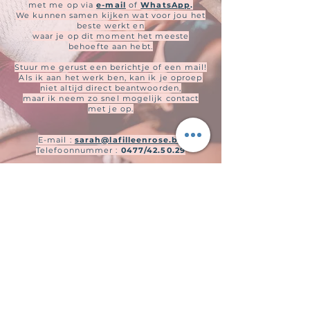
met me op via
e-mail
of
WhatsApp
.
We kunnen samen kijken wat voor jou het
beste werkt en
waar je op dit moment het meeste
behoefte aan hebt.
Stuur me gerust een berichtje of een mail!
Als ik aan het werk ben, kan ik je oproep
niet altijd direct beantwoorden,
maar ik neem zo snel mogelijk contact
met je op.
E-mail :
sarah@lafilleenrose.be
Telefoonnummer :
0477/42.50.29
La Fille en Rose
Algemene voorwaarden & Privacy beleid
Contra indicaties
Ademruimte in je mailbox
Afspraak maken
Contact