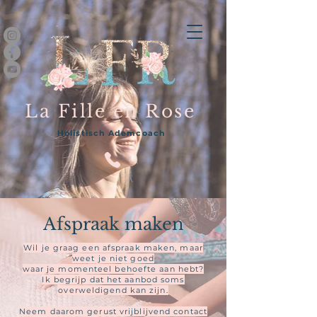
La Fille en Rose
Holistisch Ademcoach
Afspraak maken
Wil je graag een afspraak maken, maar
weet je niet goed
waar je momenteel behoefte aan hebt?
Ik begrijp dat het aanbod soms
overweldigend kan zijn.
Neem daarom gerust vrijblijvend contact