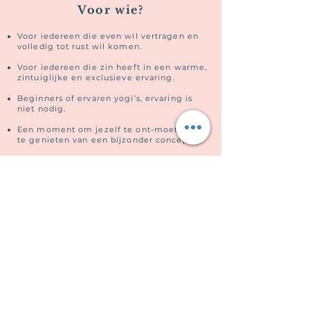
Voor wie?
Voor iedereen die even wil vertragen en
volledig tot rust wil komen.
Voor iedereen die zin heeft in een warme,
zintuiglijke en exclusieve ervaring.
Beginners of ervaren yogi’s, ervaring is
niet nodig.
Een moment om jezelf te ont-moeten en
te genieten van een bijzonder concept.
Praktisch :
Voel je je aangetrokken tot deze
totaalbeleving?
Laat je interesse gerust weten, dan houd ik
je op de hoogte van nieuwe data.
Ik heb interesse