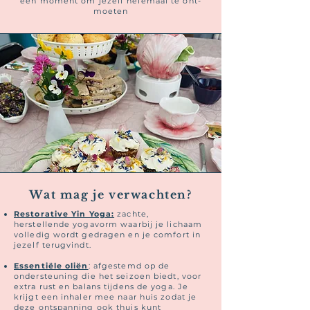
een moment om jezelf helemaal te ont-
moeten
Wat mag je verwachten?
Restorative Yin Yoga:
zachte,
herstellende yogavorm waarbij je lichaam
volledig wordt gedragen en je comfort in
jezelf terugvindt.
Essentiële oliën
: afgestemd op de
ondersteuning die het seizoen biedt, voor
extra rust en balans tijdens de yoga. Je
krijgt een inhaler mee naar huis zodat je
deze ontspanning ook thuis kunt