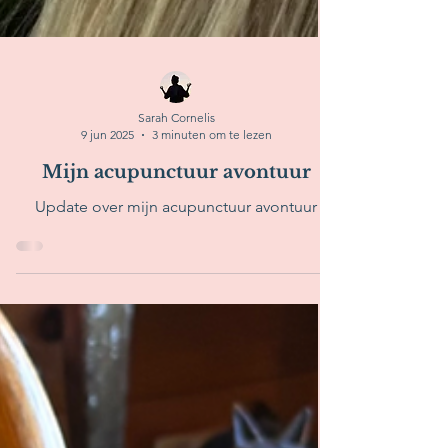
Sarah Cornelis
9 jun 2025
3 minuten om te lezen
Mijn acupunctuur avontuur
Update over mijn acupunctuur avontuur