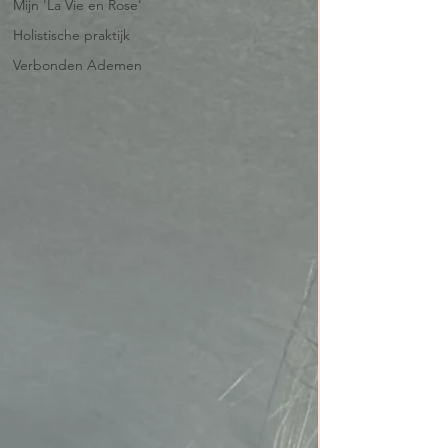
Mijn 'La Vie en Rose'
Holistische praktijk
Verbonden Ademen