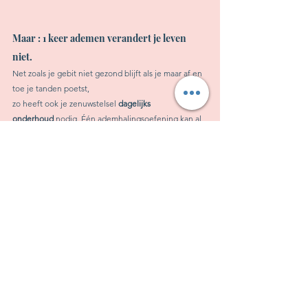
Maar : 1 keer ademen verandert je leven 
niet.
Net zoals je gebit niet gezond blijft als je maar af en 
toe je tanden poetst, 
zo heeft ook je zenuwstelsel 
dagelijks 
onderhoud
 nodig. Één ademhalingsoefening kan al 
voelbaar verschil maken, maar de echte kracht zit in 
herhaling
. 
Je
 bouw
t aan een veerkrachtiger lichaam dat niet bij 
elk stressmoment uit balans raakt, maar zich steeds 
makkelijker herstelt.
Denk aan hartcoherentie als het poetsen van je 
emotionele systeem.
Zorgzaam. Preventief. Liefdevol.
Je adem is er altijd.
Je hoeft niets te kopen, nergens naartoe, alleen 
even vertragen… 