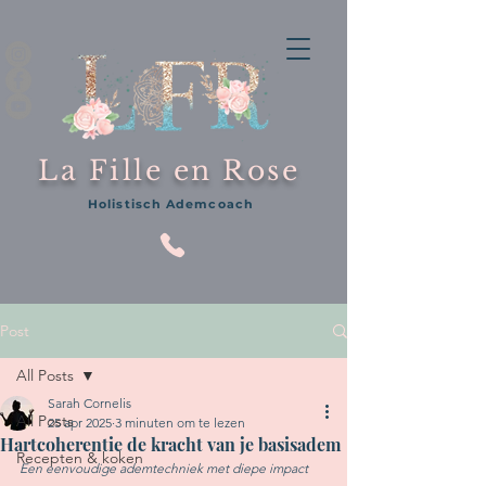
La Fille en Rose
Holistisch Ademcoach
Post
All Posts
Sarah Cornelis
All Posts
25 apr 2025
3 minuten om te lezen
Hartcoherentie de kracht van je basisadem
Recepten & koken
Een eenvoudige ademtechniek met diepe impact