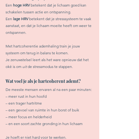
Een 
hoge HRV
 betekent dat je lichaam goed kan 
schakelen tussen actie en ontspanning.
Een 
lage HRV
 betekent dat je stresssysteem te vaak 
aanstaat, en dat je lichaam moeite heeft om weer te 
ontspannen.
Met hartcoherentie ademhaling train je jouw 
systeem om terug in balans te komen. 
Je zenuwstelsel leert als het ware opnieuw dat het 
oké is om 
uit
 de stressmodus te stappen.
Wat voel je als je hartcoherent ademt?
De meeste mensen ervaren al na een paar minuten: 
– meer rust in hun hoofd
– een trager hartritme
– een gevoel van ruimte in hun borst of buik
– meer focus en helderheid
– en een soort zachte gronding in hun lichaam
Je hoeft er niet hard voor te werken. 