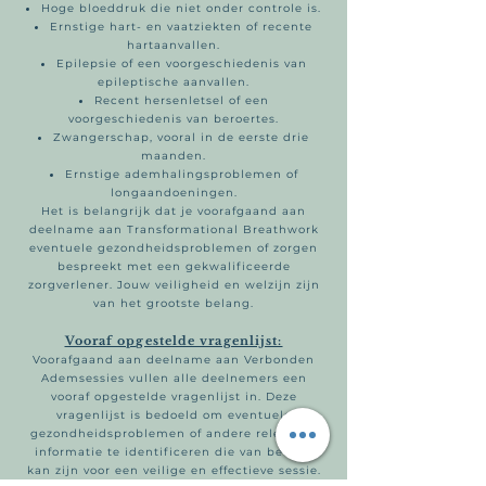
Hoge bloeddruk die niet onder controle is.
Ernstige hart- en vaatziekten of recente
hartaanvallen.
Epilepsie of een voorgeschiedenis van
epileptische aanvallen.
Recent hersenletsel of een
voorgeschiedenis van beroertes.
Zwangerschap, vooral in de eerste drie
maanden.
Ernstige ademhalingsproblemen of
longaandoeningen.
Het is belangrijk dat je voorafgaand aan
deelname aan Transformational Breathwork
eventuele gezondheidsproblemen of zorgen
bespreekt met een gekwalificeerde
zorgverlener. Jouw veiligheid en welzijn zijn
van het grootste belang.
Vooraf opgestelde vragenlijst:
Voorafgaand aan deelname aan Verbonden
Ademsessies vullen alle deelnemers een
vooraf opgestelde vragenlijst in. Deze
vragenlijst is bedoeld om eventuele
gezondheidsproblemen of andere relevante
informatie te identificeren die van belang
kan zijn voor een veilige en effectieve sessie.