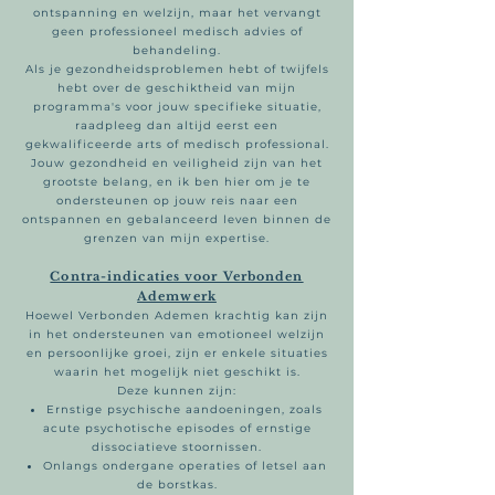
ontspanning en welzijn, maar het vervangt
geen professioneel medisch advies of
behandeling.
Als je gezondheidsproblemen hebt of twijfels
hebt over de geschiktheid van mijn
programma's voor jouw specifieke situatie,
raadpleeg dan altijd eerst een
gekwalificeerde arts of medisch professional.
Jouw gezondheid en veiligheid zijn van het
grootste belang, en ik ben hier om je te
ondersteunen op jouw reis naar een
ontspannen en gebalanceerd leven binnen de
grenzen van mijn expertise.
Contra-indicaties voor Verbonden
Ademwerk
Hoewel Verbonden Ademen krachtig kan zijn
in het ondersteunen van emotioneel welzijn
en persoonlijke groei, zijn er enkele situaties
waarin het mogelijk niet geschikt is.
Deze kunnen zijn:
Ernstige psychische aandoeningen, zoals
acute psychotische episodes of ernstige
dissociatieve stoornissen.
Onlangs ondergane operaties of letsel aan
de borstkas.