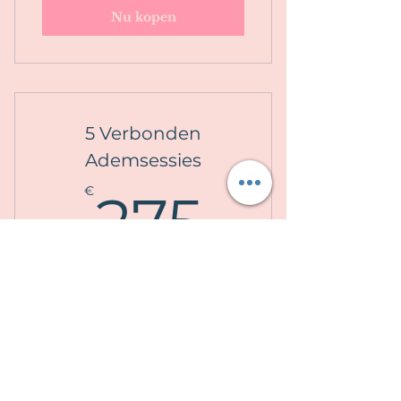
Nu kopen
5 Verbonden
Ademsessies
275€
€
275
12 maanden geldig
Nu kopen