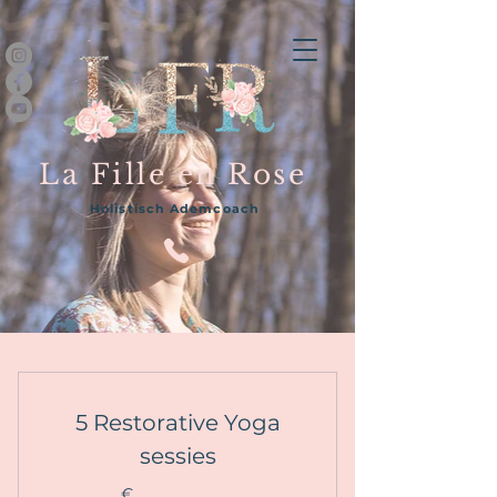
La Fille en Rose
Holistisch Ademcoach
5 Restorative Yoga
sessies
€