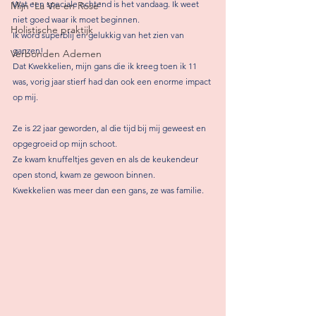
Wat een speciale ochtend is het vandaag. Ik weet 
Mijn 'La Vie en Rose'
niet goed waar ik moet beginnen. 
Holistische praktijk
Ik word superblij en gelukkig van het zien van 
ganzen! 
Verbonden Ademen
Dat Kwekkelien, mijn gans die ik kreeg toen ik 11 
was, vorig jaar stierf had dan ook een enorme impact 
op mij. 
Ze is 22 jaar geworden, al die tijd bij mij geweest en 
opgegroeid op mijn schoot. 
Ze kwam knuffeltjes geven en als de keukendeur 
open stond, kwam ze gewoon binnen. 
Kwekkelien was meer dan een gans, ze was familie.