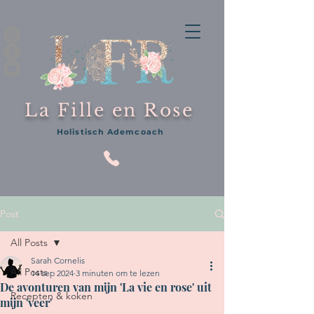
La Fille en Rose
Holistisch Ademcoach
Post
All Posts
Sarah Cornelis
All Posts
14 sep 2024
3 minuten om te lezen
De avonturen van mijn 'La vie en rose' uit
Recepten & koken
mijn 'veer'