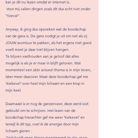
kan je dit nu lezen omdat er internet is..
 Voor mij vallen dingen zoals dit dus echt niet onder 
“toeval”.
Anyway, ik ging dus opzoeken wat de boodschap 
van de gans is. De gans nodigt je uit om net als zij 
JOUW avontuur te pakken, als het ergens niet goed 
voelt moet je daar niet blijven hangen. 
Te blijven vasthouden aan je geloof dat alles 
mogelijk is als je er maar in blijft geloven. Wat 
momenteel een zéér actueel thema is in mijn leven, 
later meer daarover. Maar deze boodschap gaf me 
‘kiekevel’ over heel mijn lichaam en een krop in 
mijn keel.
Daarnaast is er nog de ganzenveer, deze werd ooit 
gebruikt om te schrijven. Het lezen van de 
boodschap hierachter gaf me weer ‘kiekevel’ en 
terwijl ik dit typ, voel ik de energie door mijn 
lichaam gieren : 
“Het hoeft geen literair meesterwerk te zijn, maar 