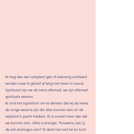
Ik mag dan wel compleet gek of zweverig verklaard 
worden maar ik geloof al lang niet meer in toeval. 
Spiritueel zijn we als mens allemaal, we zijn allemaal 
spirituele wezens. 
Ik vind het egoïstisch om te denken dat wij als mens 
de enige wezens zijn die alles kunnen zien en de 
wijsheid in pacht hebben. Er is zoveel meer dan dat 
we kunnen zien. Alles is energie. Trouwens, kan jij 
de wifi stralingen zien? Ik denk het niet hé en toch 