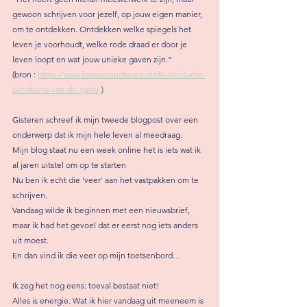
gewoon schrijven voor jezelf, op jouw eigen manier, 
om te ontdekken. Ontdekken welke spiegels het 
leven je voorhoudt, welke rode draad er door je 
leven loopt en wat jouw unieke gaven zijn.”
(bron : 
https://www.inspirerendleven.nl/de-spirituele-
betekenis-van-de-gans/
 )
Gisteren schreef ik mijn tweede blogpost over een 
onderwerp dat ik mijn hele leven al meedraag.
Mijn blog staat nu een week online het is iets wat ik 
al jaren uitstel om op te starten 
Nu ben ik echt die 'veer' aan het vastpakken om te 
schrijven. 
Vandaag wilde ik beginnen met een nieuwsbrief, 
maar ik had het gevoel dat er eerst nog iets anders 
uit moest. 
En dan vind ik die veer op mijn toetsenbord… 
Ik zeg het nog eens: toeval bestaat niet!
Alles is energie. Wat ik hier vandaag uit meeneem is 