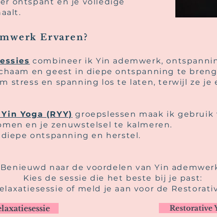
er ontspant en je volledige
aalt.
emwerk Ervaren?
sessies
combineer ik Yin ademwerk, ontspanni
lichaam en geest in diepe ontspanning te breng
m stress en spanning los te laten, terwijl ze je
 Yin Yoga (RYY)
groepslessen
maak ik gebruik
komen en je zenuwstelsel te kalmeren.
p diepe ontspanning en herstel.
Benieuwd naar de voordelen van Yin ademwer
Kies de sessie die het beste bij je past:
elaxatiesessie of
meld je aan voor de Restorati
laxatiesessie
Restorative 