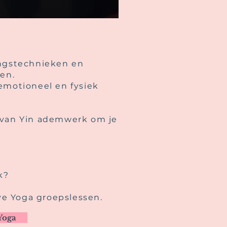
ngstechnieken en
en.
 emotioneel en fysiek
 van Yin ademwerk om je
k?
ve Yoga groepslessen.
Yoga