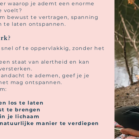
nier waarop je ademt een enorme
e voelt?
om bewust te vertragen, spanning
am te laten ontspannen.
rk?
nel of te oppervlakkig, zonder het
een staat van alertheid en kan
versterken.
andacht te ademen, geef je je
 het mag ontspannen.
om:
n los te laten
st te brengen
in je lichaam
natuurlijke manier te verdiepen