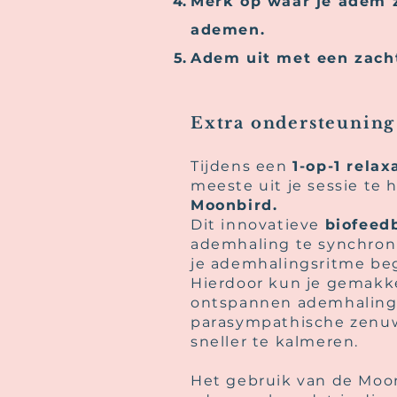
Merk op waar je adem z
ademen.
Adem uit met een zacht
Extra ondersteunin
Tijdens een
1-op-1 relax
meeste uit je sessie te 
Moonbird.
Dit innovatieve
biofeed
ademhaling te synchronis
je ademhalingsritme be
Hierdoor kun je gemakke
ontspannen ademhaling
parasympathische zenuws
sneller te kalmeren.
Het gebruik van de Moon