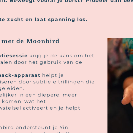
it. Beweegt vooral je borst? Probeer dan bew
e zucht en laat spanning los.
g met de Moonbird
atiesessie
krijg je de kans om het
halen door het gebruik van de
back-apparaat
helpt je
eren door subtiele trillingen die
geleiden.
lijker in een diepere, meer
 komen, wat het
telsel activeert en je helpt
bird ondersteunt je Yin