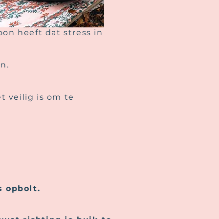
n heeft dat stress in
.
n.
t veilig is om te
s opbolt.