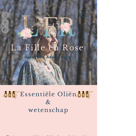
La Fille en Rose
Holistisch Ademcoach
Essentiële Oliën
&
wetenschap