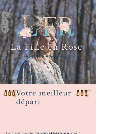
La Fille en Rose
Holistisch Ademcoach
Votre meilleur
départ
Le monde de l'
aromathérapie
peut