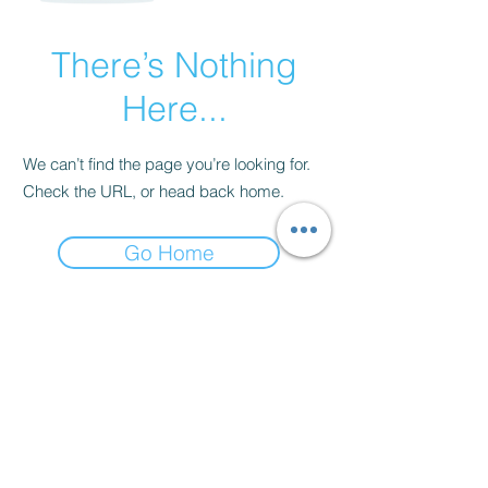
There’s Nothing
Here...
We can’t find the page you’re looking for.
Check the URL, or head back home.
Go Home
La Fille en Rose
Algemene voorwaarden & Privacy beleid
Contra indicaties
Ademruimte in je mailbox
Afspraak maken
Contact