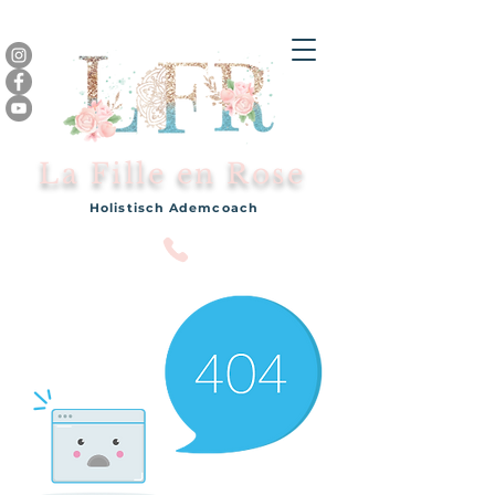
La Fille en Rose
Holistisch Ademcoach