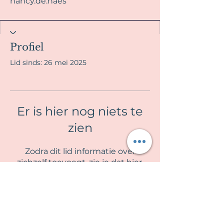
nancy.de.haes
Profiel
Lid sinds: 26 mei 2025
Er is hier nog niets te
zien
Zodra dit lid informatie over
zichzelf toevoegt, zie je dat hier.
La Fille en Rose
Algemene voorwaarden & Privacy beleid
Contra indicaties