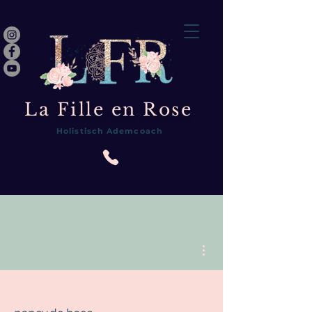
La Fille en Rose
Holistisch Ademcoach
Meer acties