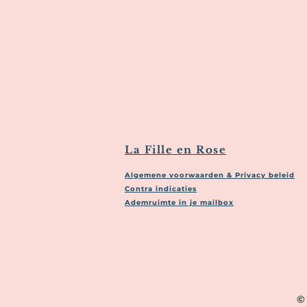
La Fille en Rose
Algemene voorwaarden & Privacy beleid
Contra indicaties
Ademruimte in je mailbox
©