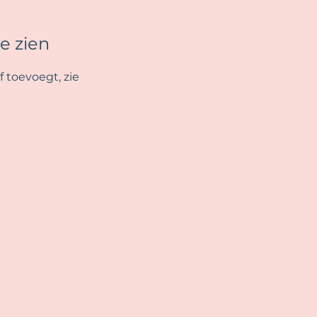
te zien
f toevoegt, zie