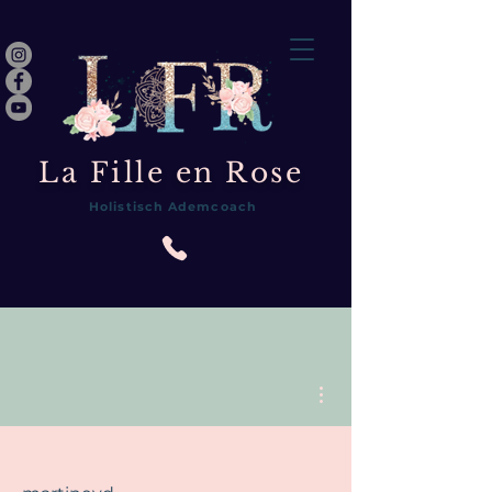
La Fille en Rose
Holistisch Ademcoach
Meer acties