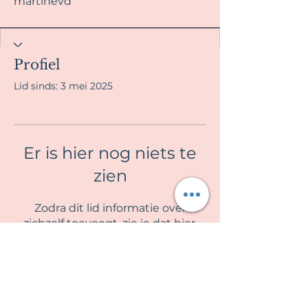
martinevd
Profiel
Lid sinds: 3 mei 2025
Er is hier nog niets te
zien
Zodra dit lid informatie over
zichzelf toevoegt, zie je dat hier.
La Fille en Rose
Algemene voorwaarden & Privacy beleid
Contra indicaties