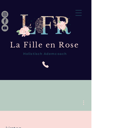
La Fille en Rose
Holistisch Ademcoach
Meer acties