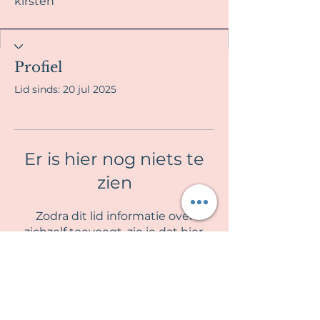
kirsten
Profiel
Lid sinds: 20 jul 2025
Er is hier nog niets te
zien
Zodra dit lid informatie over
zichzelf toevoegt, zie je dat hier.
La Fille en Rose
Algemene voorwaarden & Privacy beleid
Contra indicaties