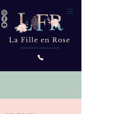
La Fille en Rose
Holistisch Ademcoach
Meer acties