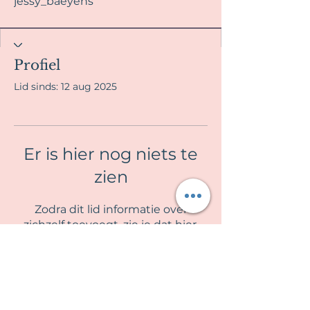
jessy_baeyens
Profiel
Lid sinds: 12 aug 2025
Er is hier nog niets te
zien
Zodra dit lid informatie over
zichzelf toevoegt, zie je dat hier.
La Fille en Rose
Algemene voorwaarden & Privacy beleid
Contra indicaties