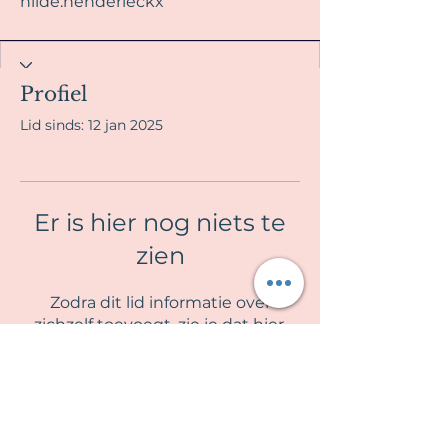
hilde.henderieckx
Profiel
Lid sinds: 12 jan 2025
Er is hier nog niets te
zien
Zodra dit lid informatie over
zichzelf toevoegt, zie je dat hier.
La Fille en Rose
Algemene voorwaarden & Privacy beleid
Contra indicaties