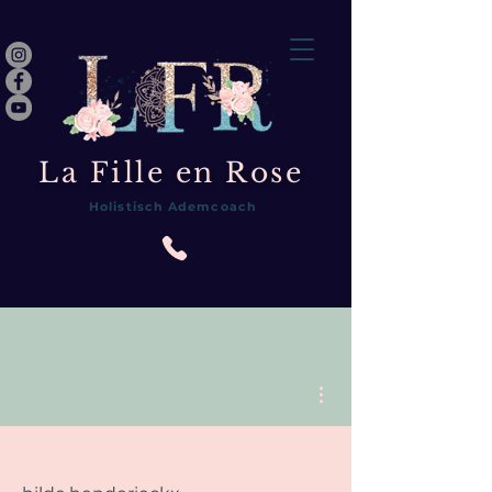
La Fille en Rose
Holistisch Ademcoach
Meer acties