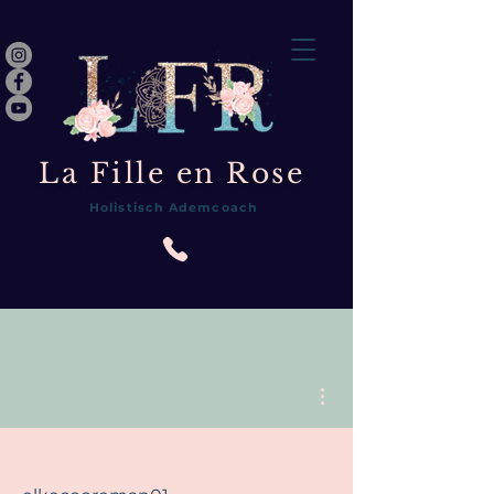
La Fille en Rose
Holistisch Ademcoach
Meer acties