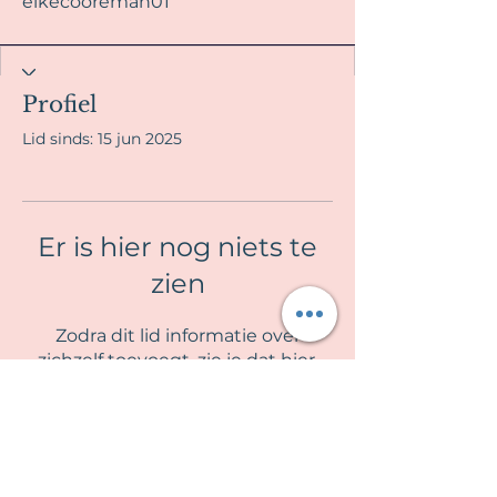
elkecooreman01
Profiel
Lid sinds: 15 jun 2025
Er is hier nog niets te
zien
Zodra dit lid informatie over
zichzelf toevoegt, zie je dat hier.
La Fille en Rose
Algemene voorwaarden & Privacy beleid
Contra indicaties