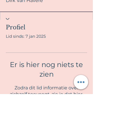
Dirk Van Havere
Profiel
Lid sinds: 7 jan 2025
Er is hier nog niets te
zien
Zodra dit lid informatie over
zichzelf toevoegt, zie je dat hier.
La Fille en Rose
Algemene voorwaarden & Privacy beleid
Contra indicaties