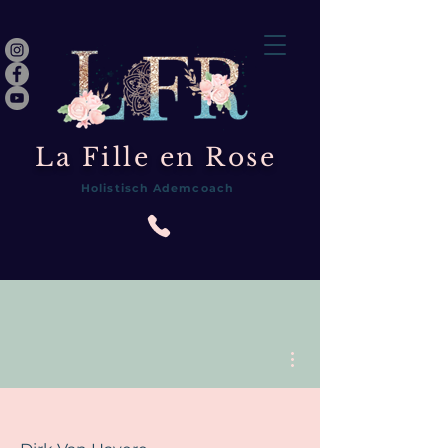
La Fille en Rose
Holistisch Ademcoach
Meer acties