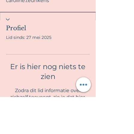
caroline.teunkens
Profiel
Lid sinds: 27 mei 2025
Er is hier nog niets te
zien
Zodra dit lid informatie over
zichzelf toevoegt, zie je dat hier.
La Fille en Rose
Algemene voorwaarden & Privacy beleid
Contra indicaties