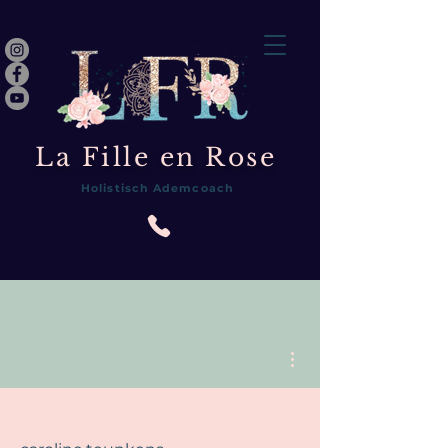
La Fille en Rose
Holistisch Ademcoach
Meer acties